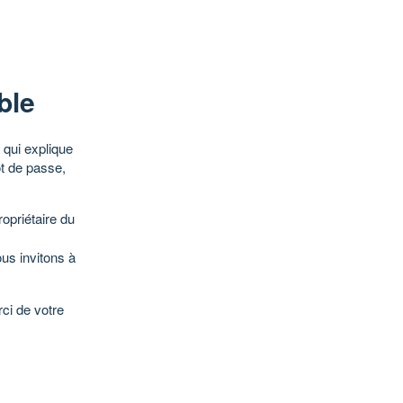
ble
qui explique
ot de passe,
opriétaire du
ous invitons à
ci de votre