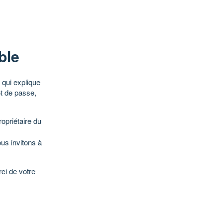
ble
qui explique
ot de passe,
opriétaire du
ous invitons à
ci de votre