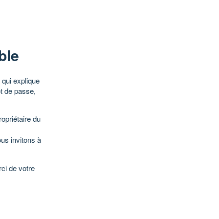
ble
qui explique
ot de passe,
opriétaire du
ous invitons à
ci de votre