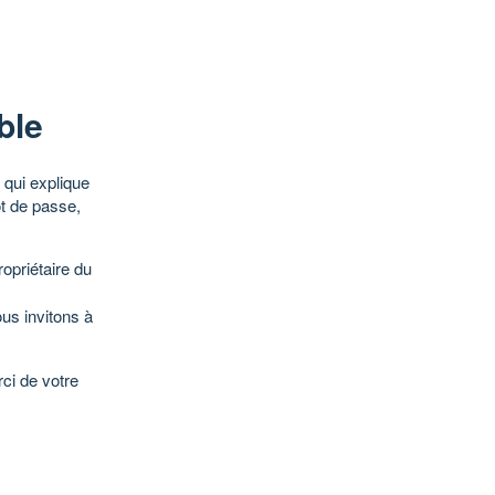
ble
qui explique
ot de passe,
opriétaire du
ous invitons à
ci de votre