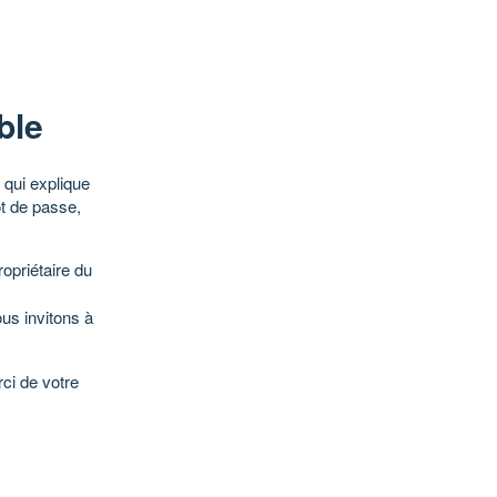
ble
qui explique
ot de passe,
opriétaire du
ous invitons à
ci de votre