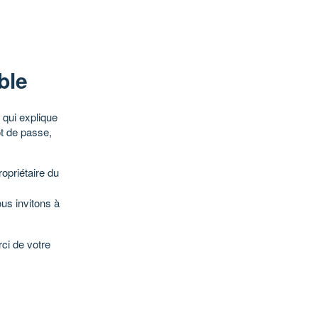
ble
qui explique
ot de passe,
opriétaire du
ous invitons à
ci de votre