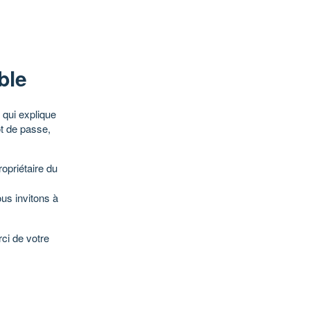
ble
qui explique
ot de passe,
opriétaire du
ous invitons à
ci de votre