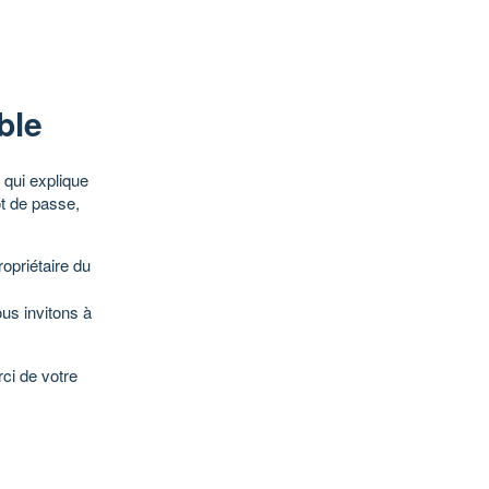
ble
qui explique
ot de passe,
opriétaire du
ous invitons à
ci de votre