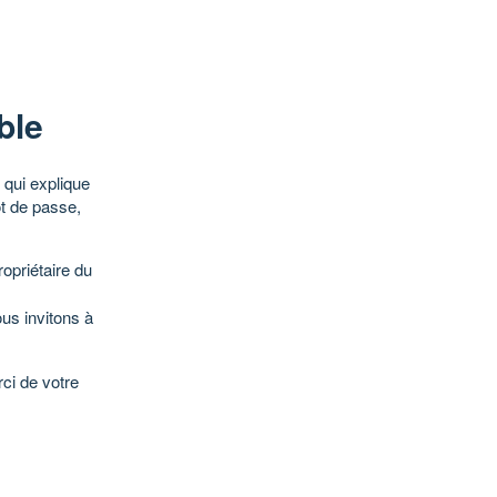
ble
qui explique
ot de passe,
opriétaire du
ous invitons à
ci de votre